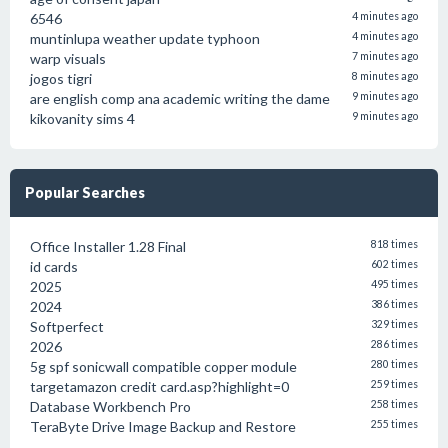
6546
4 minutes ago
muntinlupa weather update typhoon
4 minutes ago
warp visuals
7 minutes ago
jogos tigri
8 minutes ago
are english comp ana academic writing the dame
9 minutes ago
kikovanity sims 4
9 minutes ago
Popular Searches
Office Installer 1.28 Final
818 times
id cards
602 times
2025
495 times
2024
386 times
Softperfect
329 times
2026
286 times
5g spf sonicwall compatible copper module
280 times
targetamazon credit card.asp?highlight=0
259 times
Database Workbench Pro
258 times
TeraByte Drive Image Backup and Restore
255 times