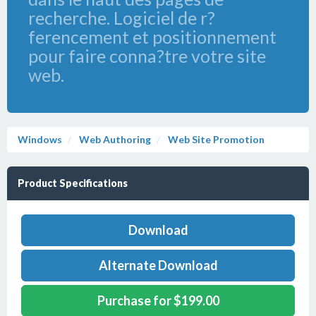
recherche. Logiciel de r?
ferencement et positionnement
pour faire conna?tre votre site
web.
Windows
Web Authoring
Web Site Promotion
Product Specifications
Download
Alternate Download
Purchase for $199.00