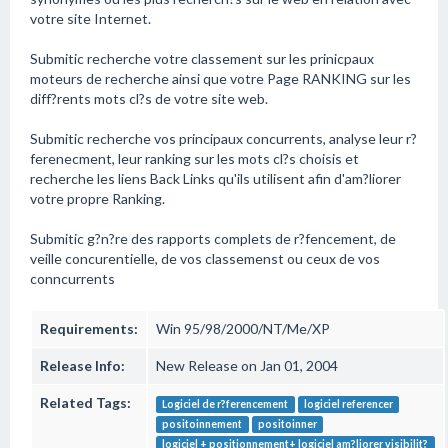
votre site Internet.
Submitic recherche votre classement sur les prinicpaux
moteurs de recherche ainsi que votre Page RANKING sur les
diff?rents mots cl?s de votre site web.
Submitic recherche vos principaux concurrents, analyse leur r?
ferenecment, leur ranking sur les mots cl?s choisis et
recherche les liens Back Links qu'ils utilisent afin d'am?liorer
votre propre Ranking.
Submitic g?n?re des rapports complets de r?fencement, de
veille concurentielle, de vos classemenst ou ceux de vos
conncurrents
Requirements:
Win 95/98/2000/NT/Me/XP
Release Info:
New Release on Jan 01, 2004
Related Tags:
Logiciel de r?ferencement
logiciel referencer
positoinnement
positoinner
logiciel + positionnement+ logiciel am?liorer visibilit?